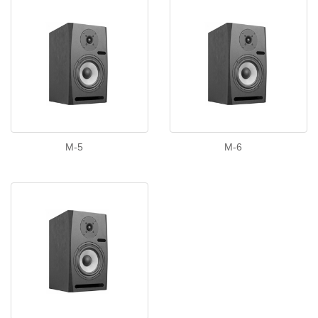
M-5
M-6